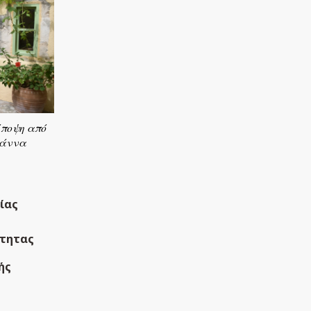
Άποψη από
ιάννα
ίας
ότητας
ής