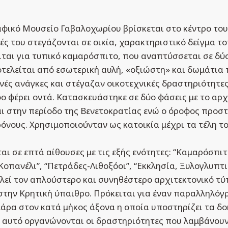
αφικό Μουσείο Γαβαλοχωρίου βρίσκεται στο κέντρο το
ές του στεγάζονται σε οικία, χαρακτηριστικό δείγμα τ
ιται για τυπικό καμαρόσπιτο, που αναπτύσσεται σε δύ
οτελείται από εσωτερική αυλή, «οξιώστη» και δωμάτια
νές ανάγκες και στέγαζαν οικοτεχνικές δραστηριότητε
φο φέρει οντά. Κατασκευάστηκε σε δύο φάσεις με το αρχ
ι στην περίοδο της Βενετοκρατίας ενώ ο όροφος προσ
νους. Χρησιμοποιούνταν ως κατοικία μέχρι τα τέλη τ
αι σε επτά αίθουσες με τις εξής ενότητες: “Καμαρόσπιτ
“Κοπανέλι”, “Πετράδες-Λιθοξόοι”, “Εκκλησία, Ξυλογλυπτι
εί τον απλούστερο και συνηθέστερο αρχιτεκτονικό τύ
στην Κρητική ύπαιθρο. Πρόκειται για έναν παραλληλόγ
μάρα στον κατά μήκος άξονα η οποία υποστηρίζει τα δ
ο αυτό οργανώνονται οι δραστηριότητες που λαμβάνου