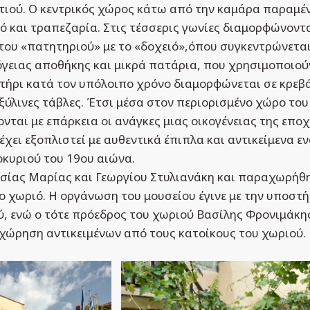
τιού. Ο κεντρικός χώρος κάτω από την καμάρα παραμέν
κό και τραπεζαρία. Στις τέσσερις γωνίες διαμορφώνοντα
 του «πατητηριού» με το «δοχειό»,όπου συγκεντρώνεται
όγειας αποθήκης και μικρά πατάρια, που χρησιμοποιού
τήρι κατά τον υπόλοιπο χρόνο διαμορφώνεται σε κρεβά
ξύλινες τάβλες. Έτσι μέσα στον περιορισμένο χώρο του
ται με επάρκεια οι ανάγκες μιας οικογένειας της εποχ
χει εξοπλιστεί με αυθεντικά έπιπλα και αντικείμενα ε
οκυριού του 19ου αιώνα.
ησίας Μαρίας και Γεωργίου Στυλιανάκη και παραχωρήθ
το χωριό. Η οργάνωση του μουσείου έγινε με την υποστή
, ενώ ο τότε πρόεδρος του χωριού Βασίλης Φρονιμάκη
χώρηση αντικειμένων από τους κατοίκους του χωριού.