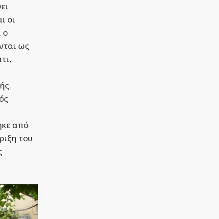
ει
ι οι
 ο
νται ως
τι,
ής.
νός
ηκε από
ριξη του
ς