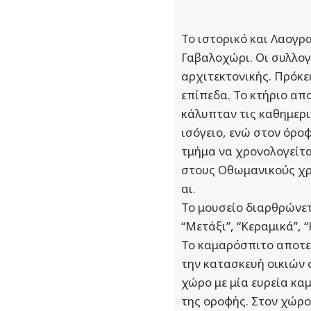
Το ιστορικό και Λαογρ
Γαβαλοχώρι. Οι συλλογ
αρχιτεκτονικής. Πρόκε
επίπεδα. Το κτήριο απ
κάλυπταν τις καθημερι
ισόγειο, ενώ στον όρο
τμήμα να χρονολογείτα
στους Οθωμανικούς χρό
αι.
Το μουσείο διαρθρώνετ
“Μετάξι”, “Κεραμικά”, 
Το καμαρόσπιτο αποτελ
την κατασκευή οικιών 
χώρο με μία ευρεία κα
της οροφής. Στον χώρ