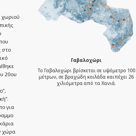
υ χωριού
οπικής
ο
 που
ς στο
ικό
Γαβαλοχώρι
τέθηκε
Το Γαβαλοχώρι βρίσκεται σε υψόμετρο 100
ου 20ου
μέτρων, σε βραχώδη κοιλάδα καιπέχει 26
χιλιόμετρα από τα Χανιά.
ο”,
κή”.
πο για
ραμμο
οκάρια
ν χώρα